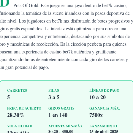
D
Pots Of Gold. Este juego es una joya dentro de bet7k casino,
fusionando la temática de la suerte irlandesa con la pesca deportiva de
alto nivel. Los jugadores en bet7k mx disfrutarán de botes progresivos 
giros gratis expandidos. La interfaz está optimizada para ofrecer una
experiencia competitiva y entretenida, destacando por sus símbolos de
oro y mecánicas de recolección. Es la elección perfecta para quienes
buscan una experiencia de casino bet7k auténtica y gratificante,
garantizando horas de entretenimiento con cada giro de los carretes y
un gran potencial de pago.
CARRETES
FILAS
LÍNEAS DE PAGO
5
3 a 5
10 a 20
FREC. DE ACIERTO
GIROS GRATIS
GANANCIA MÁX.
28.30%
1 en 140
7500x
VOLATILIDAD
APUESTA MÍN/MÁX
LANZAMIENTO
$0.20 - $50.00
25 de abril 2025
Muy Alta